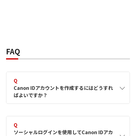
FAQ
Q
Canon IDアカウントを作成するにはどうすれ
ばよいですか？
A
Canon IDアカウントは、氏名、メールアドレス
とパスワードを入力して作成できます。ソーシ
Q
ャルログインを使用して作成することもできま
ソーシャルログインを使用してCanon IDアカ
す。詳しい作成方法は
【カメラ】Canon IDとは