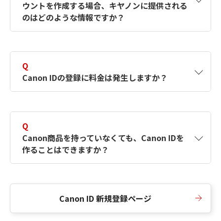
ウントを作成する場合、キヤノンに提供される
何ですか？Canon IDの作成方法は？
をご確認く
のはどのような情報ですか？
ださい。
A
キヤノンはメールアドレスと一部の情報（お客
さまが共有設定しているもの）をお客さまが選
Q
択したサービスから取得します。アカウントを
Canon IDの登録に料金は発生しますか？
簡単に作成できるように、この情報を使用して
Canon IDの登録フォームを入力します。
A
Canon IDの登録には料金は発生しません。
Q
Canon商品を持っていなくても、Canon IDを
作ることはできますか？
A
Canon商品をお持ちでなくても、Canon IDを作
ることができます。
Canon ID 新規登録ページ