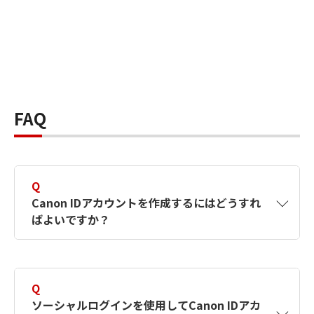
FAQ
Q
Canon IDアカウントを作成するにはどうすれ
ばよいですか？
A
Canon IDアカウントは、氏名、メールアドレス
とパスワードを入力して作成できます。ソーシ
Q
ャルログインを使用して作成することもできま
ソーシャルログインを使用してCanon IDアカ
す。詳しい作成方法は
【カメラ】Canon IDとは