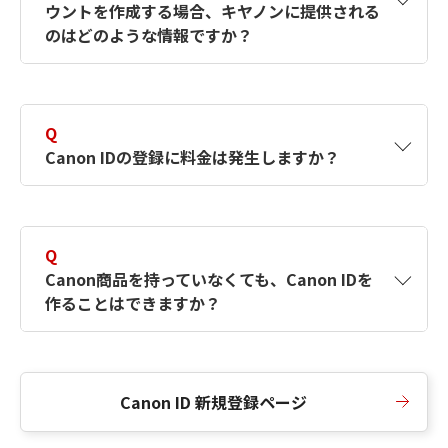
ウントを作成する場合、キヤノンに提供される
何ですか？Canon IDの作成方法は？
をご確認く
のはどのような情報ですか？
ださい。
A
キヤノンはメールアドレスと一部の情報（お客
さまが共有設定しているもの）をお客さまが選
Q
択したサービスから取得します。アカウントを
Canon IDの登録に料金は発生しますか？
簡単に作成できるように、この情報を使用して
Canon IDの登録フォームを入力します。
A
Canon IDの登録には料金は発生しません。
Q
Canon商品を持っていなくても、Canon IDを
作ることはできますか？
A
Canon商品をお持ちでなくても、Canon IDを作
ることができます。
Canon ID 新規登録ページ