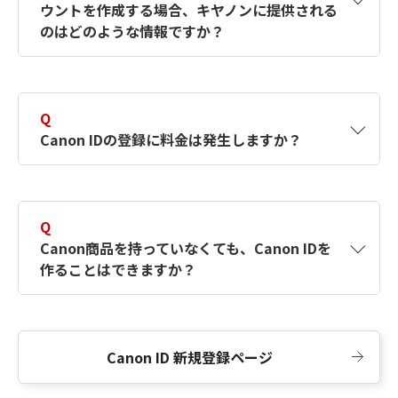
ウントを作成する場合、キヤノンに提供される
何ですか？Canon IDの作成方法は？
をご確認く
のはどのような情報ですか？
ださい。
A
キヤノンはメールアドレスと一部の情報（お客
さまが共有設定しているもの）をお客さまが選
Q
択したサービスから取得します。アカウントを
Canon IDの登録に料金は発生しますか？
簡単に作成できるように、この情報を使用して
Canon IDの登録フォームを入力します。
A
Canon IDの登録には料金は発生しません。
Q
Canon商品を持っていなくても、Canon IDを
作ることはできますか？
A
Canon商品をお持ちでなくても、Canon IDを作
ることができます。
Canon ID 新規登録ページ