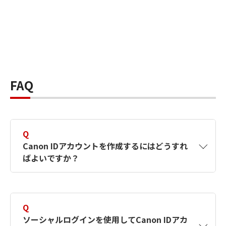
FAQ
Q
Canon IDアカウントを作成するにはどうすれ
ばよいですか？
A
Canon IDアカウントは、氏名、メールアドレス
とパスワードを入力して作成できます。ソーシ
Q
ャルログインを使用して作成することもできま
ソーシャルログインを使用してCanon IDアカ
す。詳しい作成方法は
【カメラ】Canon IDとは