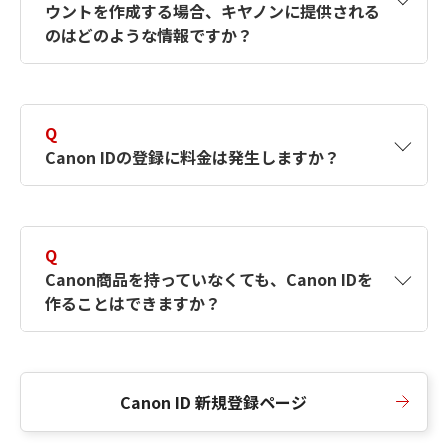
ウントを作成する場合、キヤノンに提供される
何ですか？Canon IDの作成方法は？
をご確認く
のはどのような情報ですか？
ださい。
A
キヤノンはメールアドレスと一部の情報（お客
さまが共有設定しているもの）をお客さまが選
Q
択したサービスから取得します。アカウントを
Canon IDの登録に料金は発生しますか？
簡単に作成できるように、この情報を使用して
Canon IDの登録フォームを入力します。
A
Canon IDの登録には料金は発生しません。
Q
Canon商品を持っていなくても、Canon IDを
作ることはできますか？
A
Canon商品をお持ちでなくても、Canon IDを作
ることができます。
Canon ID 新規登録ページ