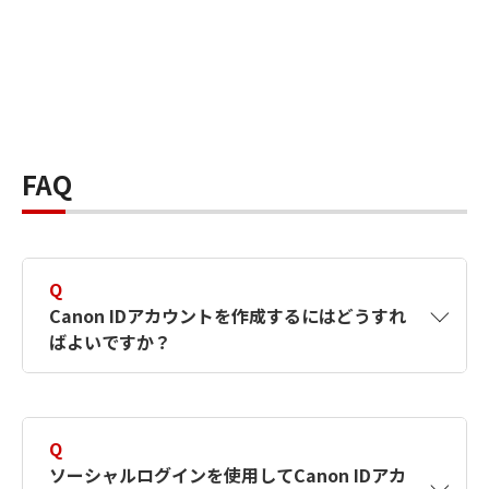
FAQ
Q
Canon IDアカウントを作成するにはどうすれ
ばよいですか？
A
Canon IDアカウントは、氏名、メールアドレス
とパスワードを入力して作成できます。ソーシ
Q
ャルログインを使用して作成することもできま
ソーシャルログインを使用してCanon IDアカ
す。詳しい作成方法は
【カメラ】Canon IDとは