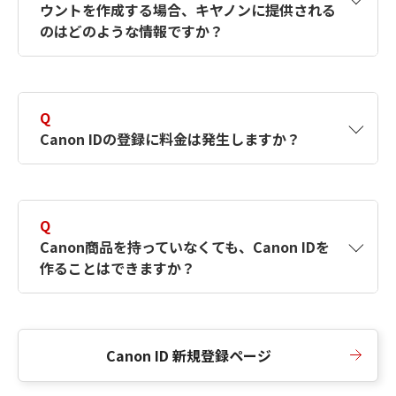
ウントを作成する場合、キヤノンに提供される
何ですか？Canon IDの作成方法は？
をご確認く
のはどのような情報ですか？
ださい。
A
キヤノンはメールアドレスと一部の情報（お客
さまが共有設定しているもの）をお客さまが選
Q
択したサービスから取得します。アカウントを
Canon IDの登録に料金は発生しますか？
簡単に作成できるように、この情報を使用して
Canon IDの登録フォームを入力します。
A
Canon IDの登録には料金は発生しません。
Q
Canon商品を持っていなくても、Canon IDを
作ることはできますか？
A
Canon商品をお持ちでなくても、Canon IDを作
ることができます。
Canon ID 新規登録ページ