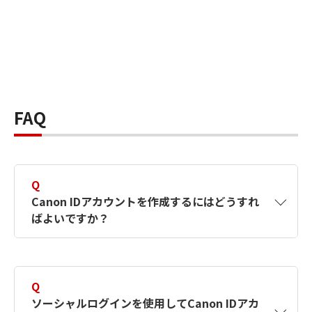
FAQ
Q
Canon IDアカウントを作成するにはどうすれ
ばよいですか？
A
Canon IDアカウントは、氏名、メールアドレス
とパスワードを入力して作成できます。ソーシ
Q
ャルログインを使用して作成することもできま
ソーシャルログインを使用してCanon IDアカ
す。詳しい作成方法は
【カメラ】Canon IDとは