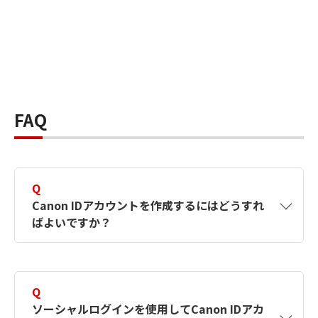
FAQ
Q
Canon IDアカウントを作成するにはどうすれ
ばよいですか？
A
Canon IDアカウントは、氏名、メールアドレス
とパスワードを入力して作成できます。ソーシ
Q
ャルログインを使用して作成することもできま
ソーシャルログインを使用してCanon IDアカ
す。詳しい作成方法は
【カメラ】Canon IDとは