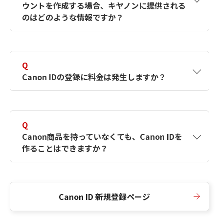
ウントを作成する場合、キヤノンに提供される
何ですか？Canon IDの作成方法は？
をご確認く
のはどのような情報ですか？
ださい。
A
キヤノンはメールアドレスと一部の情報（お客
さまが共有設定しているもの）をお客さまが選
Q
択したサービスから取得します。アカウントを
Canon IDの登録に料金は発生しますか？
簡単に作成できるように、この情報を使用して
Canon IDの登録フォームを入力します。
A
Canon IDの登録には料金は発生しません。
Q
Canon商品を持っていなくても、Canon IDを
作ることはできますか？
A
Canon商品をお持ちでなくても、Canon IDを作
ることができます。
Canon ID 新規登録ページ