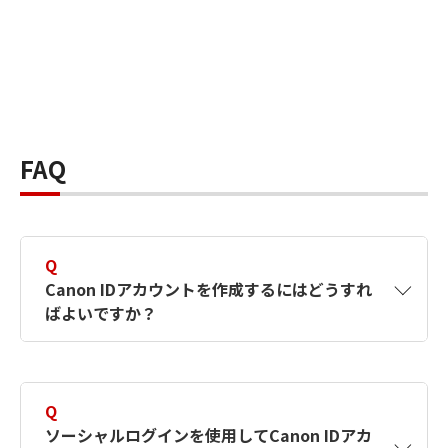
FAQ
Q
Canon IDアカウントを作成するにはどうすれ
ばよいですか？
A
Canon IDアカウントは、氏名、メールアドレス
とパスワードを入力して作成できます。ソーシ
Q
ャルログインを使用して作成することもできま
ソーシャルログインを使用してCanon IDアカ
す。詳しい作成方法は
【カメラ】Canon IDとは