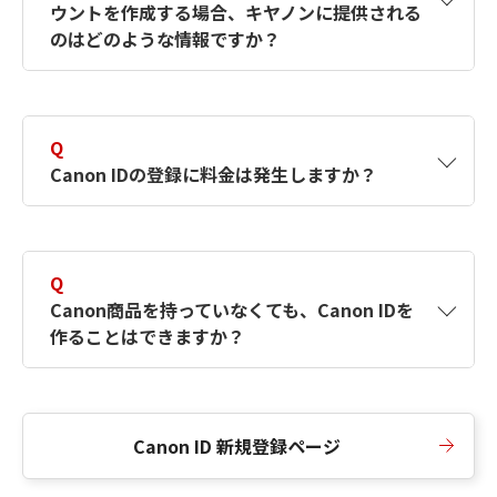
ウントを作成する場合、キヤノンに提供される
何ですか？Canon IDの作成方法は？
をご確認く
のはどのような情報ですか？
ださい。
A
キヤノンはメールアドレスと一部の情報（お客
さまが共有設定しているもの）をお客さまが選
Q
択したサービスから取得します。アカウントを
Canon IDの登録に料金は発生しますか？
簡単に作成できるように、この情報を使用して
Canon IDの登録フォームを入力します。
A
Canon IDの登録には料金は発生しません。
Q
Canon商品を持っていなくても、Canon IDを
作ることはできますか？
A
Canon商品をお持ちでなくても、Canon IDを作
ることができます。
Canon ID 新規登録ページ