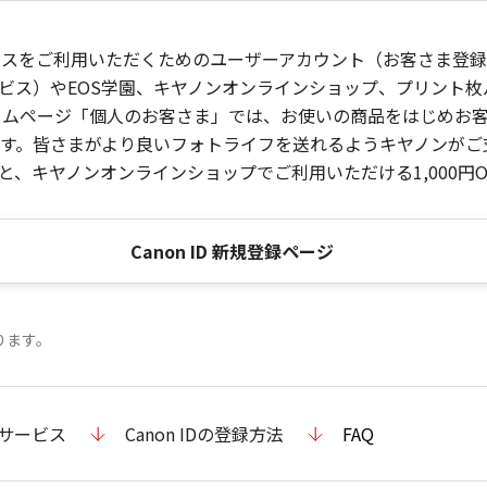
ービスをご利用いただくためのユーザーアカウント（お客さま登録情
ビス）やEOS学園、キヤノンオンラインショップ、プリント
ンホームページ「個人のお客さま」では、お使いの商品をはじめ
。皆さまがより良いフォトライフを送れるようキヤノンがご支援
、キヤノンオンラインショップでご利用いただける1,000円O
Canon ID 新規登録ページ
ります。
のサービス
Canon IDの登録方法
FAQ