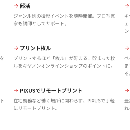
部活
ジャンル別の撮影イベントを随時開催。プロ写真
キ
家も講師としてサポート。
ェ
ン
プリント枚ル
を
プリントするほど「枚ル」が貯まる。貯まった枚
ペ
ルをキヤノンオンラインショップのポイントに。
ま
る
PIXUSでリモートプリント
ント
在宅勤務など働く場所に関わらず、PIXUSで手軽
豊
にリモートプリント。
れ