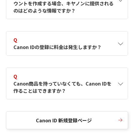
ウントを作成する場合、キヤノンに提供される
何ですか？Canon IDの作成方法は？
をご確認く
のはどのような情報ですか？
ださい。
A
キヤノンはメールアドレスと一部の情報（お客
さまが共有設定しているもの）をお客さまが選
Q
択したサービスから取得します。アカウントを
Canon IDの登録に料金は発生しますか？
簡単に作成できるように、この情報を使用して
Canon IDの登録フォームを入力します。
A
Canon IDの登録には料金は発生しません。
Q
Canon商品を持っていなくても、Canon IDを
作ることはできますか？
A
Canon商品をお持ちでなくても、Canon IDを作
ることができます。
Canon ID 新規登録ページ