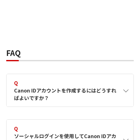
FAQ
Q
Canon IDアカウントを作成するにはどうすれ
ばよいですか？
A
Canon IDアカウントは、氏名、メールアドレス
とパスワードを入力して作成できます。ソーシ
Q
ャルログインを使用して作成することもできま
ソーシャルログインを使用してCanon IDアカ
す。詳しい作成方法は
【カメラ】Canon IDとは