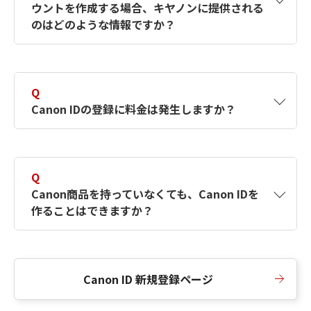
ウントを作成する場合、キヤノンに提供される
何ですか？Canon IDの作成方法は？
をご確認く
のはどのような情報ですか？
ださい。
A
キヤノンはメールアドレスと一部の情報（お客
さまが共有設定しているもの）をお客さまが選
Q
択したサービスから取得します。アカウントを
Canon IDの登録に料金は発生しますか？
簡単に作成できるように、この情報を使用して
Canon IDの登録フォームを入力します。
A
Canon IDの登録には料金は発生しません。
Q
Canon商品を持っていなくても、Canon IDを
作ることはできますか？
A
Canon商品をお持ちでなくても、Canon IDを作
ることができます。
Canon ID 新規登録ページ