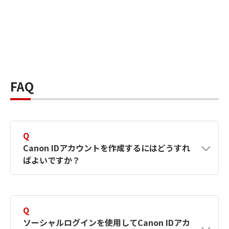
FAQ
Q
Canon IDアカウントを作成するにはどうすれ
ばよいですか？
A
Canon IDアカウントは、氏名、メールアドレス
とパスワードを入力して作成できます。ソーシ
Q
ャルログインを使用して作成することもできま
ソーシャルログインを使用してCanon IDアカ
す。詳しい作成方法は
【カメラ】Canon IDとは