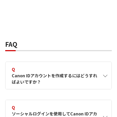
FAQ
Q
Canon IDアカウントを作成するにはどうすれ
ばよいですか？
A
Canon IDアカウントは、氏名、メールアドレス
とパスワードを入力して作成できます。ソーシ
Q
ャルログインを使用して作成することもできま
ソーシャルログインを使用してCanon IDアカ
す。詳しい作成方法は
【カメラ】Canon IDとは