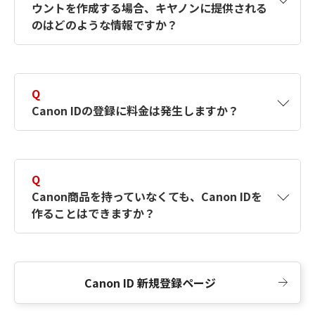
ウントを作成する場合、キヤノンに提供される
何ですか？Canon IDの作成方法は？
をご確認く
のはどのような情報ですか？
ださい。
A
キヤノンはメールアドレスと一部の情報（お客
さまが共有設定しているもの）をお客さまが選
Q
択したサービスから取得します。アカウントを
Canon IDの登録に料金は発生しますか？
簡単に作成できるように、この情報を使用して
Canon IDの登録フォームを入力します。
A
Canon IDの登録には料金は発生しません。
Q
Canon商品を持っていなくても、Canon IDを
作ることはできますか？
A
Canon商品をお持ちでなくても、Canon IDを作
ることができます。
Canon ID 新規登録ページ