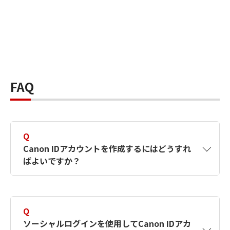
FAQ
Q
Canon IDアカウントを作成するにはどうすれ
ばよいですか？
A
Canon IDアカウントは、氏名、メールアドレス
とパスワードを入力して作成できます。ソーシ
Q
ャルログインを使用して作成することもできま
ソーシャルログインを使用してCanon IDアカ
す。詳しい作成方法は
【カメラ】Canon IDとは