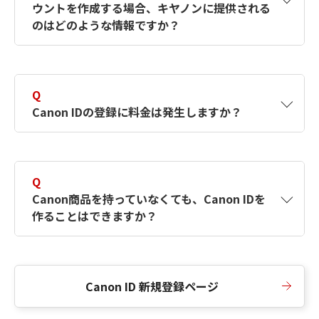
ウントを作成する場合、キヤノンに提供される
何ですか？Canon IDの作成方法は？
をご確認く
のはどのような情報ですか？
ださい。
A
キヤノンはメールアドレスと一部の情報（お客
さまが共有設定しているもの）をお客さまが選
Q
択したサービスから取得します。アカウントを
Canon IDの登録に料金は発生しますか？
簡単に作成できるように、この情報を使用して
Canon IDの登録フォームを入力します。
A
Canon IDの登録には料金は発生しません。
Q
Canon商品を持っていなくても、Canon IDを
作ることはできますか？
A
Canon商品をお持ちでなくても、Canon IDを作
ることができます。
Canon ID 新規登録ページ