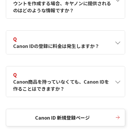
ウントを作成する場合、キヤノンに提供される
何ですか？Canon IDの作成方法は？
をご確認く
のはどのような情報ですか？
ださい。
A
キヤノンはメールアドレスと一部の情報（お客
さまが共有設定しているもの）をお客さまが選
Q
択したサービスから取得します。アカウントを
Canon IDの登録に料金は発生しますか？
簡単に作成できるように、この情報を使用して
Canon IDの登録フォームを入力します。
A
Canon IDの登録には料金は発生しません。
Q
Canon商品を持っていなくても、Canon IDを
作ることはできますか？
A
Canon商品をお持ちでなくても、Canon IDを作
ることができます。
Canon ID 新規登録ページ