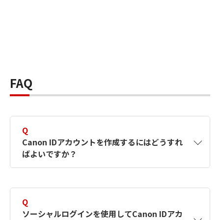
FAQ
Q
Canon IDアカウントを作成するにはどうすれ
ばよいですか？
A
Canon IDアカウントは、氏名、メールアドレス
とパスワードを入力して作成できます。ソーシ
Q
ャルログインを使用して作成することもできま
ソーシャルログインを使用してCanon IDアカ
す。詳しい作成方法は
【カメラ】Canon IDとは