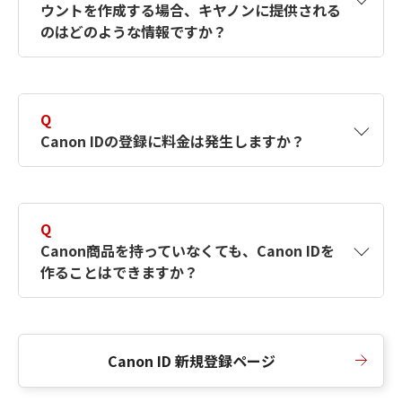
ウントを作成する場合、キヤノンに提供される
何ですか？Canon IDの作成方法は？
をご確認く
のはどのような情報ですか？
ださい。
A
キヤノンはメールアドレスと一部の情報（お客
さまが共有設定しているもの）をお客さまが選
Q
択したサービスから取得します。アカウントを
Canon IDの登録に料金は発生しますか？
簡単に作成できるように、この情報を使用して
Canon IDの登録フォームを入力します。
A
Canon IDの登録には料金は発生しません。
Q
Canon商品を持っていなくても、Canon IDを
作ることはできますか？
A
Canon商品をお持ちでなくても、Canon IDを作
ることができます。
Canon ID 新規登録ページ