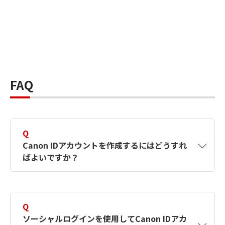
FAQ
Q
Canon IDアカウントを作成するにはどうすれ
ばよいですか？
A
Canon IDアカウントは、氏名、メールアドレス
とパスワードを入力して作成できます。ソーシ
Q
ャルログインを使用して作成することもできま
ソーシャルログインを使用してCanon IDアカ
す。詳しい作成方法は
【カメラ】Canon IDとは