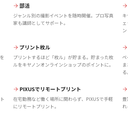
部活
ジャンル別の撮影イベントを随時開催。プロ写真
キ
家も講師としてサポート。
ェ
ン
プリント枚ル
を
プリントするほど「枚ル」が貯まる。貯まった枚
ペ
ルをキヤノンオンラインショップのポイントに。
ま
る
PIXUSでリモートプリント
ント
在宅勤務など働く場所に関わらず、PIXUSで手軽
豊
にリモートプリント。
れ