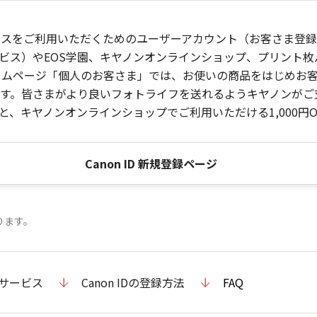
ービスをご利用いただくためのユーザーアカウント（お客さま登録情
ビス）やEOS学園、キヤノンオンラインショップ、プリント
ンホームページ「個人のお客さま」では、お使いの商品をはじめ
。皆さまがより良いフォトライフを送れるようキヤノンがご支援
、キヤノンオンラインショップでご利用いただける1,000円O
Canon ID 新規登録ページ
ります。
のサービス
Canon IDの登録方法
FAQ