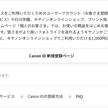
ービスをご利用いただくためのユーザーアカウント（お客さま登録情
ビス）やEOS学園、キヤノンオンラインショップ、プリント
ンホームページ「個人のお客さま」では、お使いの商品をはじめ
。皆さまがより良いフォトライフを送れるようキヤノンがご支援
、キヤノンオンラインショップでご利用いただける1,000円O
Canon ID 新規登録ページ
ります。
のサービス
Canon IDの登録方法
FAQ