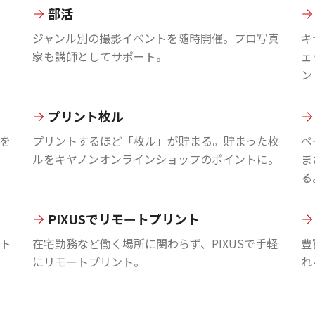
部活
ジャンル別の撮影イベントを随時開催。プロ写真
キ
家も講師としてサポート。
ェ
ン
プリント枚ル
を
プリントするほど「枚ル」が貯まる。貯まった枚
ペ
ルをキヤノンオンラインショップのポイントに。
ま
る
PIXUSでリモートプリント
ント
在宅勤務など働く場所に関わらず、PIXUSで手軽
豊
にリモートプリント。
れ