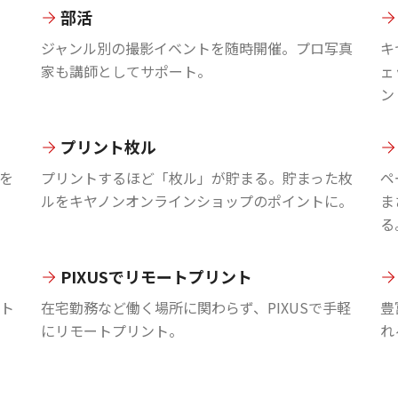
部活
ジャンル別の撮影イベントを随時開催。プロ写真
キ
家も講師としてサポート。
ェ
ン
プリント枚ル
を
プリントするほど「枚ル」が貯まる。貯まった枚
ペ
ルをキヤノンオンラインショップのポイントに。
ま
る
PIXUSでリモートプリント
ント
在宅勤務など働く場所に関わらず、PIXUSで手軽
豊
にリモートプリント。
れ