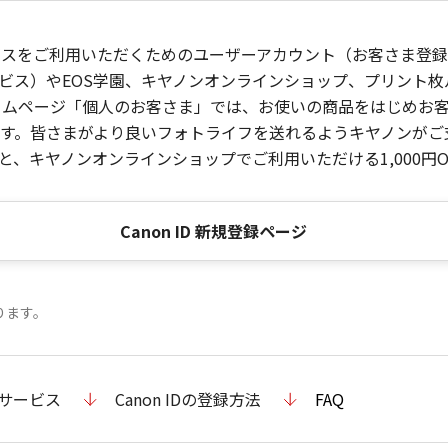
ービスをご利用いただくためのユーザーアカウント（お客さま登録情
ビス）やEOS学園、キヤノンオンラインショップ、プリント
ンホームページ「個人のお客さま」では、お使いの商品をはじめ
。皆さまがより良いフォトライフを送れるようキヤノンがご支援
、キヤノンオンラインショップでご利用いただける1,000円O
Canon ID 新規登録ページ
ります。
のサービス
Canon IDの登録方法
FAQ