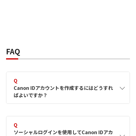
FAQ
Q
Canon IDアカウントを作成するにはどうすれ
ばよいですか？
A
Canon IDアカウントは、氏名、メールアドレス
とパスワードを入力して作成できます。ソーシ
Q
ャルログインを使用して作成することもできま
ソーシャルログインを使用してCanon IDアカ
す。詳しい作成方法は
【カメラ】Canon IDとは