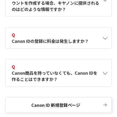
ウントを作成する場合、キヤノンに提供される
何ですか？Canon IDの作成方法は？
をご確認く
のはどのような情報ですか？
ださい。
A
キヤノンはメールアドレスと一部の情報（お客
さまが共有設定しているもの）をお客さまが選
Q
択したサービスから取得します。アカウントを
Canon IDの登録に料金は発生しますか？
簡単に作成できるように、この情報を使用して
Canon IDの登録フォームを入力します。
A
Canon IDの登録には料金は発生しません。
Q
Canon商品を持っていなくても、Canon IDを
作ることはできますか？
A
Canon商品をお持ちでなくても、Canon IDを作
ることができます。
Canon ID 新規登録ページ