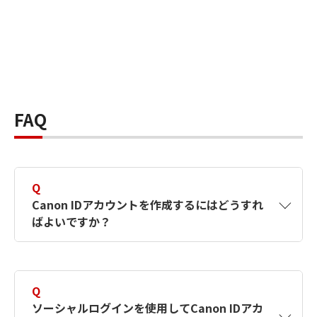
FAQ
Q
Canon IDアカウントを作成するにはどうすれ
ばよいですか？
A
Canon IDアカウントは、氏名、メールアドレス
とパスワードを入力して作成できます。ソーシ
Q
ャルログインを使用して作成することもできま
ソーシャルログインを使用してCanon IDアカ
す。詳しい作成方法は
【カメラ】Canon IDとは