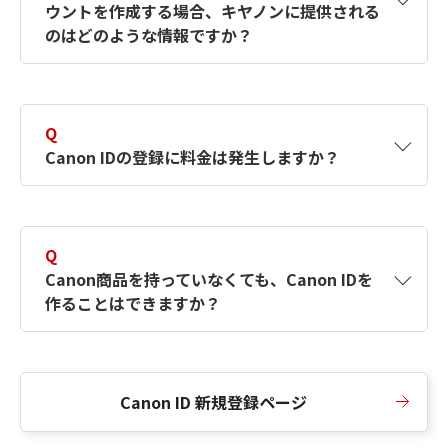
ウントを作成する場合、キヤノンに提供される
何ですか？Canon IDの作成方法は？
をご確認く
のはどのような情報ですか？
ださい。
A
キヤノンはメールアドレスと一部の情報（お客
さまが共有設定しているもの）をお客さまが選
Q
択したサービスから取得します。アカウントを
Canon IDの登録に料金は発生しますか？
簡単に作成できるように、この情報を使用して
Canon IDの登録フォームを入力します。
A
Canon IDの登録には料金は発生しません。
Q
Canon商品を持っていなくても、Canon IDを
作ることはできますか？
A
Canon商品をお持ちでなくても、Canon IDを作
ることができます。
Canon ID 新規登録ページ