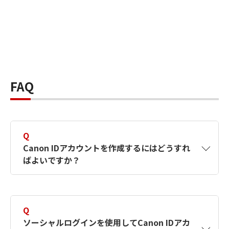
FAQ
Q
Canon IDアカウントを作成するにはどうすれ
ばよいですか？
A
Canon IDアカウントは、氏名、メールアドレス
とパスワードを入力して作成できます。ソーシ
Q
ャルログインを使用して作成することもできま
ソーシャルログインを使用してCanon IDアカ
す。詳しい作成方法は
【カメラ】Canon IDとは