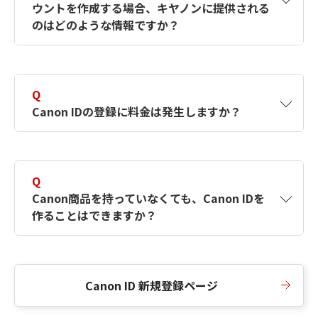
ウントを作成する場合、キヤノンに提供される
何ですか？Canon IDの作成方法は？
をご確認く
のはどのような情報ですか？
ださい。
A
キヤノンはメールアドレスと一部の情報（お客
さまが共有設定しているもの）をお客さまが選
Q
択したサービスから取得します。アカウントを
Canon IDの登録に料金は発生しますか？
簡単に作成できるように、この情報を使用して
Canon IDの登録フォームを入力します。
A
Canon IDの登録には料金は発生しません。
Q
Canon商品を持っていなくても、Canon IDを
作ることはできますか？
A
Canon商品をお持ちでなくても、Canon IDを作
ることができます。
Canon ID 新規登録ページ