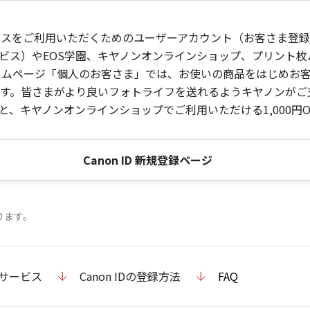
ービスをご利用いただくためのユーザーアカウント（お客さま登録情
ビス）やEOS学園、キヤノンオンラインショップ、プリント
ンホームページ「個人のお客さま」では、お使いの商品をはじめ
。皆さまがより良いフォトライフを送れるようキヤノンがご支援
、キヤノンオンラインショップでご利用いただける1,000円O
Canon ID 新規登録ページ
ります。
のサービス
Canon IDの登録方法
FAQ