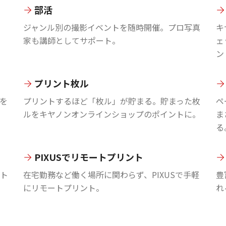
部活
ジャンル別の撮影イベントを随時開催。プロ写真
キ
家も講師としてサポート。
ェ
ン
プリント枚ル
を
プリントするほど「枚ル」が貯まる。貯まった枚
ペ
ルをキヤノンオンラインショップのポイントに。
ま
る
PIXUSでリモートプリント
ント
在宅勤務など働く場所に関わらず、PIXUSで手軽
豊
にリモートプリント。
れ