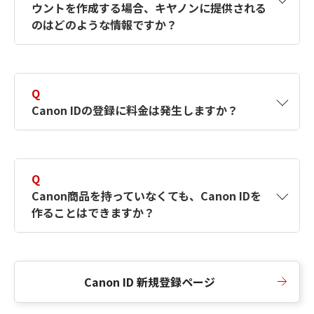
ウントを作成する場合、キヤノンに提供される
何ですか？Canon IDの作成方法は？
をご確認く
のはどのような情報ですか？
ださい。
A
キヤノンはメールアドレスと一部の情報（お客
さまが共有設定しているもの）をお客さまが選
Q
択したサービスから取得します。アカウントを
Canon IDの登録に料金は発生しますか？
簡単に作成できるように、この情報を使用して
Canon IDの登録フォームを入力します。
A
Canon IDの登録には料金は発生しません。
Q
Canon商品を持っていなくても、Canon IDを
作ることはできますか？
A
Canon商品をお持ちでなくても、Canon IDを作
ることができます。
Canon ID 新規登録ページ