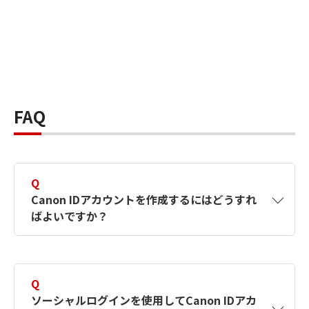
FAQ
Q
Canon IDアカウントを作成するにはどうすれ
ばよいですか？
A
Canon IDアカウントは、氏名、メールアドレス
とパスワードを入力して作成できます。ソーシ
Q
ャルログインを使用して作成することもできま
ソーシャルログインを使用してCanon IDアカ
す。詳しい作成方法は
【カメラ】Canon IDとは