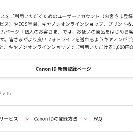
ービスをご利用いただくためのユーザーアカウント（お客さま登録情
ビス）やEOS学園、キヤノンオンラインショップ、プリント
ンホームページ「個人のお客さま」では、お使いの商品をはじめ
。皆さまがより良いフォトライフを送れるようキヤノンがご支援
、キヤノンオンラインショップでご利用いただける1,000円O
Canon ID 新規登録ページ
ります。
のサービス
Canon IDの登録方法
FAQ