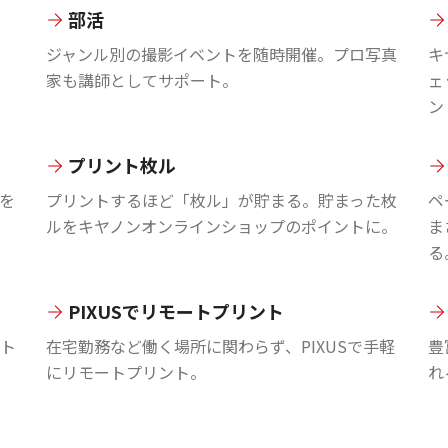
部活
ジャンル別の撮影イベントを随時開催。プロ写真
キ
家も講師としてサポート。
ェ
ン
プリント枚ル
を
プリントするほど「枚ル」が貯まる。貯まった枚
ペ
ルをキヤノンオンラインショップのポイントに。
ま
る
PIXUSでリモートプリント
ント
在宅勤務など働く場所に関わらず、PIXUSで手軽
豊
にリモートプリント。
れ