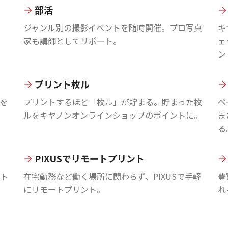
部活
ジャンル別の撮影イベントを随時開催。プロ写真
キ
家も講師としてサポート。
ェ
ン
プリント枚ル
を
プリントするほど「枚ル」が貯まる。貯まった枚
ペ
ルをキヤノンオンラインショップのポイントに。
ま
る
PIXUSでリモートプリント
ント
在宅勤務など働く場所に関わらず、PIXUSで手軽
豊
にリモートプリント。
れ