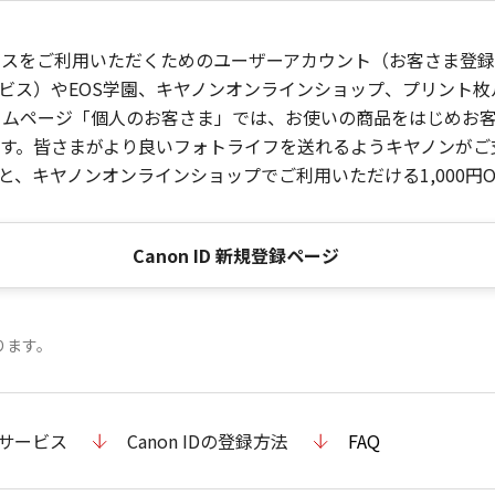
ービスをご利用いただくためのユーザーアカウント（お客さま登録情
ビス）やEOS学園、キヤノンオンラインショップ、プリント
ンホームページ「個人のお客さま」では、お使いの商品をはじめ
。皆さまがより良いフォトライフを送れるようキヤノンがご支援
、キヤノンオンラインショップでご利用いただける1,000円O
Canon ID 新規登録ページ
ります。
のサービス
Canon IDの登録方法
FAQ