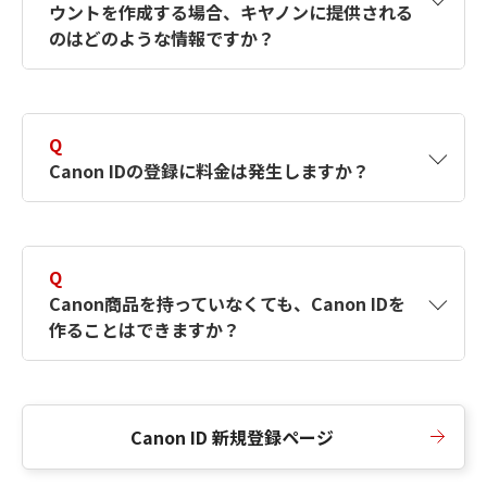
ウントを作成する場合、キヤノンに提供される
何ですか？Canon IDの作成方法は？
をご確認く
のはどのような情報ですか？
ださい。
A
キヤノンはメールアドレスと一部の情報（お客
さまが共有設定しているもの）をお客さまが選
Q
択したサービスから取得します。アカウントを
Canon IDの登録に料金は発生しますか？
簡単に作成できるように、この情報を使用して
Canon IDの登録フォームを入力します。
A
Canon IDの登録には料金は発生しません。
Q
Canon商品を持っていなくても、Canon IDを
作ることはできますか？
A
Canon商品をお持ちでなくても、Canon IDを作
ることができます。
Canon ID 新規登録ページ