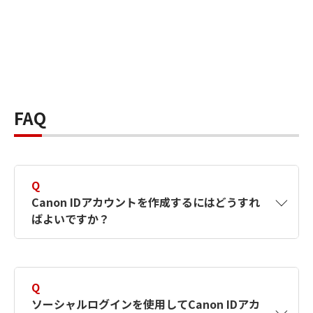
FAQ
Q
Canon IDアカウントを作成するにはどうすれ
ばよいですか？
A
Canon IDアカウントは、氏名、メールアドレス
とパスワードを入力して作成できます。ソーシ
Q
ャルログインを使用して作成することもできま
ソーシャルログインを使用してCanon IDアカ
す。詳しい作成方法は
【カメラ】Canon IDとは