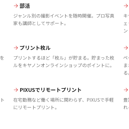
部活
ジャンル別の撮影イベントを随時開催。プロ写真
キ
家も講師としてサポート。
ェ
ン
プリント枚ル
を
プリントするほど「枚ル」が貯まる。貯まった枚
ペ
ルをキヤノンオンラインショップのポイントに。
ま
る
PIXUSでリモートプリント
ント
在宅勤務など働く場所に関わらず、PIXUSで手軽
豊
にリモートプリント。
れ