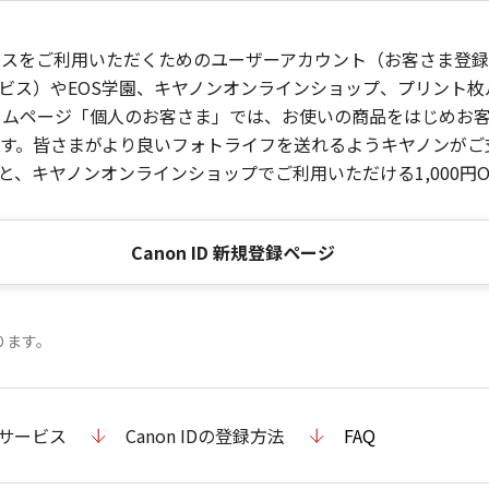
ービスをご利用いただくためのユーザーアカウント（お客さま登録情
ビス）やEOS学園、キヤノンオンラインショップ、プリント
ンホームページ「個人のお客さま」では、お使いの商品をはじめ
。皆さまがより良いフォトライフを送れるようキヤノンがご支援
、キヤノンオンラインショップでご利用いただける1,000円O
Canon ID 新規登録ページ
ります。
のサービス
Canon IDの登録方法
FAQ