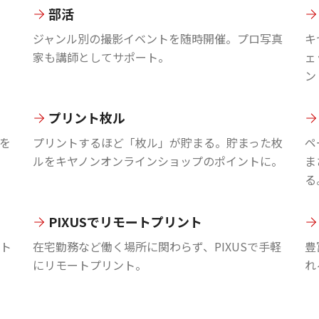
部活
ジャンル別の撮影イベントを随時開催。プロ写真
キ
家も講師としてサポート。
ェ
ン
プリント枚ル
を
プリントするほど「枚ル」が貯まる。貯まった枚
ペ
ルをキヤノンオンラインショップのポイントに。
ま
る
PIXUSでリモートプリント
ント
在宅勤務など働く場所に関わらず、PIXUSで手軽
豊
にリモートプリント。
れ