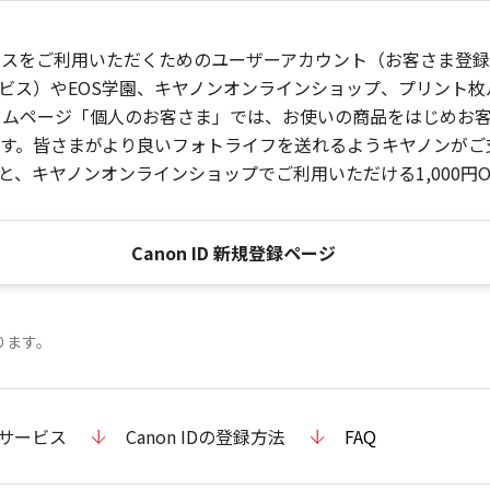
ービスをご利用いただくためのユーザーアカウント（お客さま登録情
ビス）やEOS学園、キヤノンオンラインショップ、プリント
ンホームページ「個人のお客さま」では、お使いの商品をはじめ
。皆さまがより良いフォトライフを送れるようキヤノンがご支援
、キヤノンオンラインショップでご利用いただける1,000円O
Canon ID 新規登録ページ
ります。
のサービス
Canon IDの登録方法
FAQ