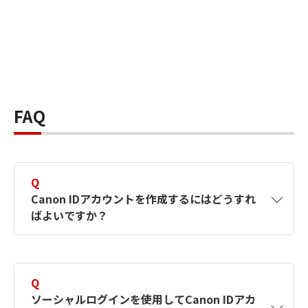
FAQ
Q
Canon IDアカウントを作成するにはどうすれ
ばよいですか？
A
Canon IDアカウントは、氏名、メールアドレス
とパスワードを入力して作成できます。ソーシ
Q
ャルログインを使用して作成することもできま
ソーシャルログインを使用してCanon IDアカ
す。詳しい作成方法は
【カメラ】Canon IDとは