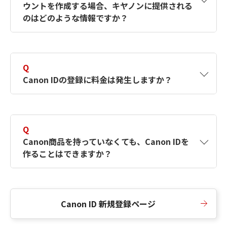
ウントを作成する場合、キヤノンに提供される
何ですか？Canon IDの作成方法は？
をご確認く
のはどのような情報ですか？
ださい。
A
キヤノンはメールアドレスと一部の情報（お客
さまが共有設定しているもの）をお客さまが選
Q
択したサービスから取得します。アカウントを
Canon IDの登録に料金は発生しますか？
簡単に作成できるように、この情報を使用して
Canon IDの登録フォームを入力します。
A
Canon IDの登録には料金は発生しません。
Q
Canon商品を持っていなくても、Canon IDを
作ることはできますか？
A
Canon商品をお持ちでなくても、Canon IDを作
ることができます。
Canon ID 新規登録ページ