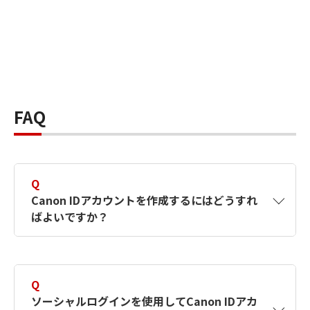
FAQ
Q
Canon IDアカウントを作成するにはどうすれ
ばよいですか？
A
Canon IDアカウントは、氏名、メールアドレス
とパスワードを入力して作成できます。ソーシ
Q
ャルログインを使用して作成することもできま
ソーシャルログインを使用してCanon IDアカ
す。詳しい作成方法は
【カメラ】Canon IDとは