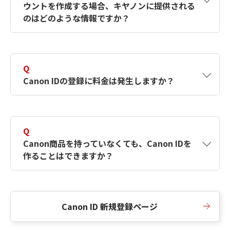
ウントを作成する場合、キヤノンに提供される
何ですか？Canon IDの作成方法は？
をご確認く
のはどのような情報ですか？
ださい。
A
キヤノンはメールアドレスと一部の情報（お客
さまが共有設定しているもの）をお客さまが選
Q
択したサービスから取得します。アカウントを
Canon IDの登録に料金は発生しますか？
簡単に作成できるように、この情報を使用して
Canon IDの登録フォームを入力します。
A
Canon IDの登録には料金は発生しません。
Q
Canon商品を持っていなくても、Canon IDを
作ることはできますか？
A
Canon商品をお持ちでなくても、Canon IDを作
ることができます。
Canon ID 新規登録ページ