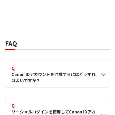
FAQ
Q
Canon IDアカウントを作成するにはどうすれ
ばよいですか？
A
Canon IDアカウントは、氏名、メールアドレス
とパスワードを入力して作成できます。ソーシ
Q
ャルログインを使用して作成することもできま
ソーシャルログインを使用してCanon IDアカ
す。詳しい作成方法は
【カメラ】Canon IDとは