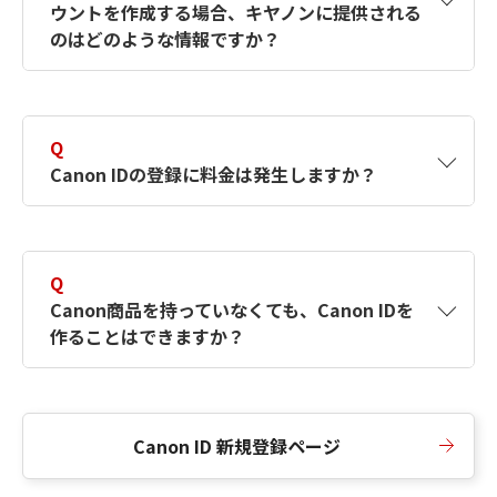
ウントを作成する場合、キヤノンに提供される
何ですか？Canon IDの作成方法は？
をご確認く
のはどのような情報ですか？
ださい。
A
キヤノンはメールアドレスと一部の情報（お客
さまが共有設定しているもの）をお客さまが選
Q
択したサービスから取得します。アカウントを
Canon IDの登録に料金は発生しますか？
簡単に作成できるように、この情報を使用して
Canon IDの登録フォームを入力します。
A
Canon IDの登録には料金は発生しません。
Q
Canon商品を持っていなくても、Canon IDを
作ることはできますか？
A
Canon商品をお持ちでなくても、Canon IDを作
ることができます。
Canon ID 新規登録ページ