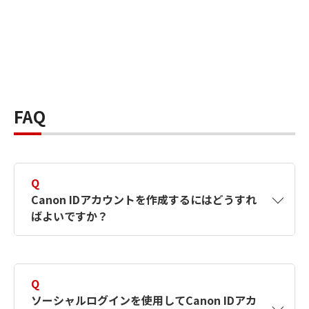
FAQ
Q
Canon IDアカウントを作成するにはどうすれ
ばよいですか？
A
Canon IDアカウントは、氏名、メールアドレス
とパスワードを入力して作成できます。ソーシ
Q
ャルログインを使用して作成することもできま
ソーシャルログインを使用してCanon IDアカ
す。詳しい作成方法は
【カメラ】Canon IDとは