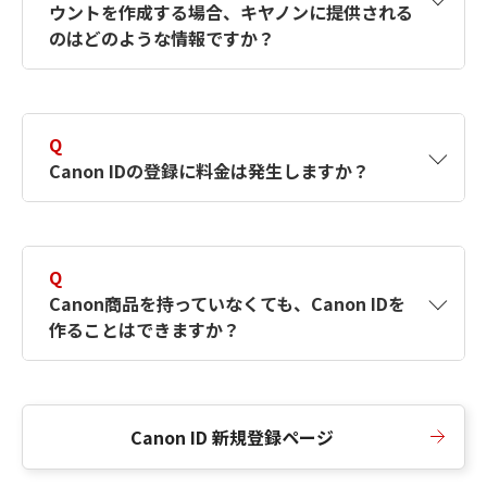
ウントを作成する場合、キヤノンに提供される
何ですか？Canon IDの作成方法は？
をご確認く
のはどのような情報ですか？
ださい。
A
キヤノンはメールアドレスと一部の情報（お客
さまが共有設定しているもの）をお客さまが選
Q
択したサービスから取得します。アカウントを
Canon IDの登録に料金は発生しますか？
簡単に作成できるように、この情報を使用して
Canon IDの登録フォームを入力します。
A
Canon IDの登録には料金は発生しません。
Q
Canon商品を持っていなくても、Canon IDを
作ることはできますか？
A
Canon商品をお持ちでなくても、Canon IDを作
ることができます。
Canon ID 新規登録ページ