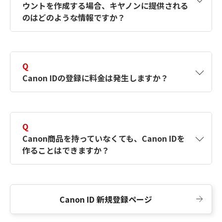
ウントを作成する場合、キヤノンに提供される
何ですか？Canon IDの作成方法は？
をご確認く
のはどのような情報ですか？
ださい。
A
キヤノンはメールアドレスと一部の情報（お客
さまが共有設定しているもの）をお客さまが選
Q
択したサービスから取得します。アカウントを
Canon IDの登録に料金は発生しますか？
簡単に作成できるように、この情報を使用して
Canon IDの登録フォームを入力します。
A
Canon IDの登録には料金は発生しません。
Q
Canon商品を持っていなくても、Canon IDを
作ることはできますか？
A
Canon商品をお持ちでなくても、Canon IDを作
ることができます。
Canon ID 新規登録ページ