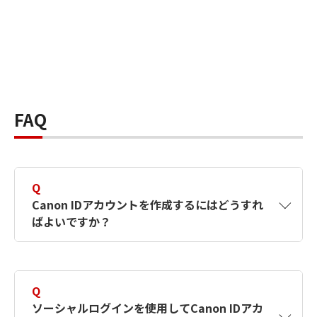
FAQ
Q
Canon IDアカウントを作成するにはどうすれ
ばよいですか？
A
Canon IDアカウントは、氏名、メールアドレス
とパスワードを入力して作成できます。ソーシ
Q
ャルログインを使用して作成することもできま
ソーシャルログインを使用してCanon IDアカ
す。詳しい作成方法は
【カメラ】Canon IDとは