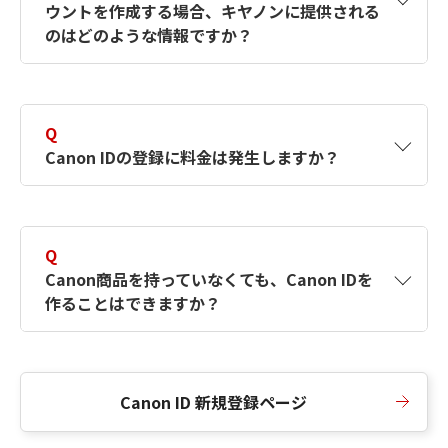
ウントを作成する場合、キヤノンに提供される
何ですか？Canon IDの作成方法は？
をご確認く
のはどのような情報ですか？
ださい。
A
キヤノンはメールアドレスと一部の情報（お客
さまが共有設定しているもの）をお客さまが選
Q
択したサービスから取得します。アカウントを
Canon IDの登録に料金は発生しますか？
簡単に作成できるように、この情報を使用して
Canon IDの登録フォームを入力します。
A
Canon IDの登録には料金は発生しません。
Q
Canon商品を持っていなくても、Canon IDを
作ることはできますか？
A
Canon商品をお持ちでなくても、Canon IDを作
ることができます。
Canon ID 新規登録ページ