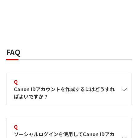
FAQ
Q
Canon IDアカウントを作成するにはどうすれ
ばよいですか？
A
Canon IDアカウントは、氏名、メールアドレス
とパスワードを入力して作成できます。ソーシ
Q
ャルログインを使用して作成することもできま
ソーシャルログインを使用してCanon IDアカ
す。詳しい作成方法は
【カメラ】Canon IDとは