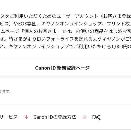
ービスをご利用いただくためのユーザーアカウント（お客さま登録情
ビス）やEOS学園、キヤノンオンラインショップ、プリント
ンホームページ「個人のお客さま」では、お使いの商品をはじめ
。皆さまがより良いフォトライフを送れるようキヤノンがご支援
、キヤノンオンラインショップでご利用いただける1,000円O
Canon ID 新規登録ページ
ります。
のサービス
Canon IDの登録方法
FAQ