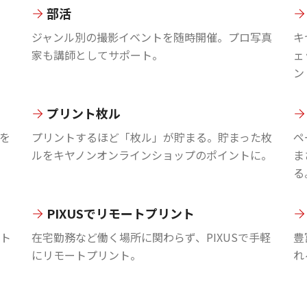
部活
ジャンル別の撮影イベントを随時開催。プロ写真
キ
家も講師としてサポート。
ェ
ン
プリント枚ル
を
プリントするほど「枚ル」が貯まる。貯まった枚
ペ
ルをキヤノンオンラインショップのポイントに。
ま
る
PIXUSでリモートプリント
ント
在宅勤務など働く場所に関わらず、PIXUSで手軽
豊
にリモートプリント。
れ