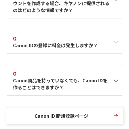
ウントを作成する場合、キヤノンに提供される
何ですか？Canon IDの作成方法は？
をご確認く
のはどのような情報ですか？
ださい。
A
キヤノンはメールアドレスと一部の情報（お客
さまが共有設定しているもの）をお客さまが選
Q
択したサービスから取得します。アカウントを
Canon IDの登録に料金は発生しますか？
簡単に作成できるように、この情報を使用して
Canon IDの登録フォームを入力します。
A
Canon IDの登録には料金は発生しません。
Q
Canon商品を持っていなくても、Canon IDを
作ることはできますか？
A
Canon商品をお持ちでなくても、Canon IDを作
ることができます。
Canon ID 新規登録ページ