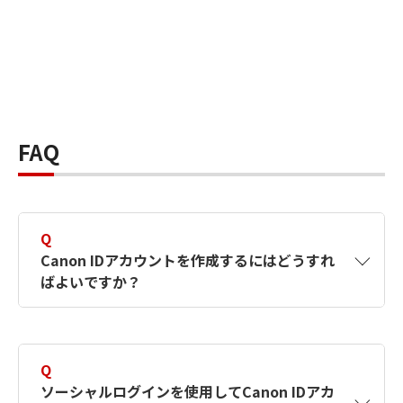
FAQ
Q
Canon IDアカウントを作成するにはどうすれ
ばよいですか？
A
Canon IDアカウントは、氏名、メールアドレス
とパスワードを入力して作成できます。ソーシ
Q
ャルログインを使用して作成することもできま
ソーシャルログインを使用してCanon IDアカ
す。詳しい作成方法は
【カメラ】Canon IDとは