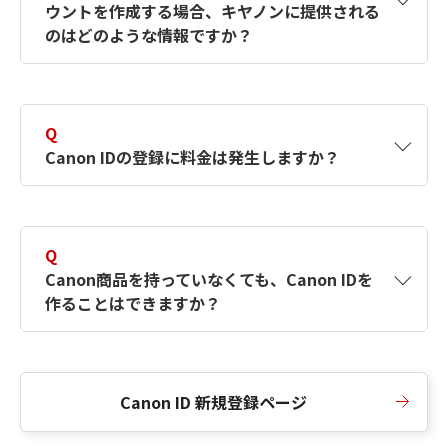
ウントを作成する場合、キヤノンに提供される
何ですか？Canon IDの作成方法は？
をご確認く
のはどのような情報ですか？
ださい。
A
キヤノンはメールアドレスと一部の情報（お客
さまが共有設定しているもの）をお客さまが選
Q
択したサービスから取得します。アカウントを
Canon IDの登録に料金は発生しますか？
簡単に作成できるように、この情報を使用して
Canon IDの登録フォームを入力します。
A
Canon IDの登録には料金は発生しません。
Q
Canon商品を持っていなくても、Canon IDを
作ることはできますか？
A
Canon商品をお持ちでなくても、Canon IDを作
ることができます。
Canon ID 新規登録ページ