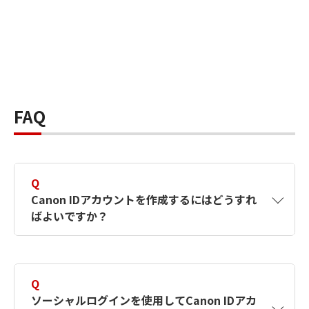
FAQ
Q
Canon IDアカウントを作成するにはどうすれ
ばよいですか？
A
Canon IDアカウントは、氏名、メールアドレス
とパスワードを入力して作成できます。ソーシ
Q
ャルログインを使用して作成することもできま
ソーシャルログインを使用してCanon IDアカ
す。詳しい作成方法は
【カメラ】Canon IDとは