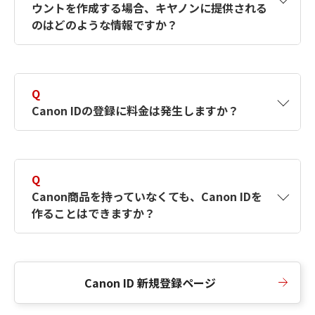
ウントを作成する場合、キヤノンに提供される
何ですか？Canon IDの作成方法は？
をご確認く
のはどのような情報ですか？
ださい。
A
キヤノンはメールアドレスと一部の情報（お客
さまが共有設定しているもの）をお客さまが選
Q
択したサービスから取得します。アカウントを
Canon IDの登録に料金は発生しますか？
簡単に作成できるように、この情報を使用して
Canon IDの登録フォームを入力します。
A
Canon IDの登録には料金は発生しません。
Q
Canon商品を持っていなくても、Canon IDを
作ることはできますか？
A
Canon商品をお持ちでなくても、Canon IDを作
ることができます。
Canon ID 新規登録ページ