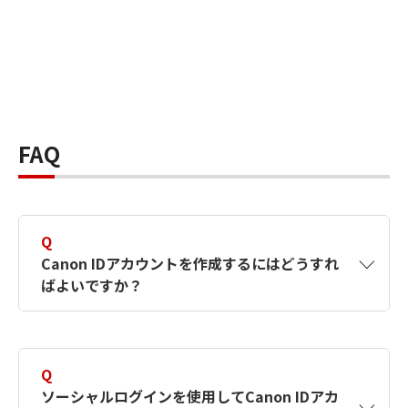
FAQ
Q
Canon IDアカウントを作成するにはどうすれ
ばよいですか？
A
Canon IDアカウントは、氏名、メールアドレス
とパスワードを入力して作成できます。ソーシ
Q
ャルログインを使用して作成することもできま
ソーシャルログインを使用してCanon IDアカ
す。詳しい作成方法は
【カメラ】Canon IDとは