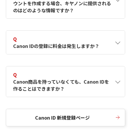
ウントを作成する場合、キヤノンに提供される
何ですか？Canon IDの作成方法は？
をご確認く
のはどのような情報ですか？
ださい。
A
キヤノンはメールアドレスと一部の情報（お客
さまが共有設定しているもの）をお客さまが選
Q
択したサービスから取得します。アカウントを
Canon IDの登録に料金は発生しますか？
簡単に作成できるように、この情報を使用して
Canon IDの登録フォームを入力します。
A
Canon IDの登録には料金は発生しません。
Q
Canon商品を持っていなくても、Canon IDを
作ることはできますか？
A
Canon商品をお持ちでなくても、Canon IDを作
ることができます。
Canon ID 新規登録ページ