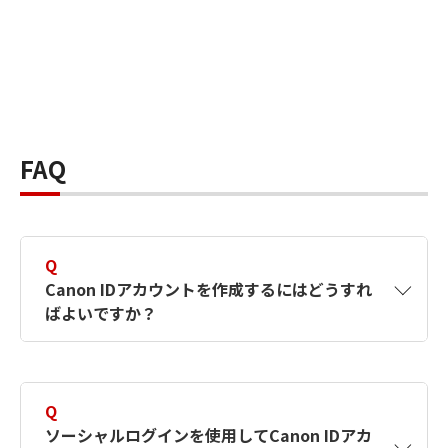
FAQ
Q
Canon IDアカウントを作成するにはどうすれ
ばよいですか？
A
Canon IDアカウントは、氏名、メールアドレス
とパスワードを入力して作成できます。ソーシ
Q
ャルログインを使用して作成することもできま
ソーシャルログインを使用してCanon IDアカ
す。詳しい作成方法は
【カメラ】Canon IDとは