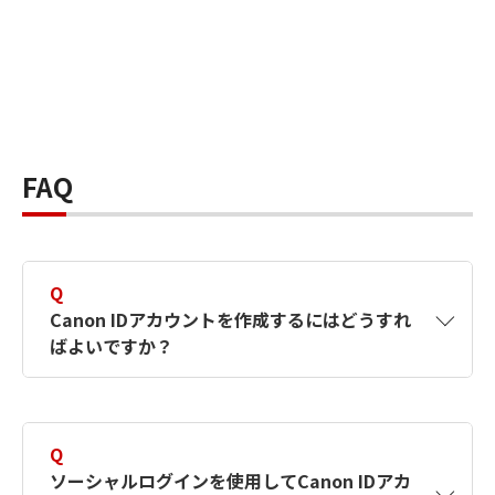
FAQ
Q
Canon IDアカウントを作成するにはどうすれ
ばよいですか？
A
Canon IDアカウントは、氏名、メールアドレス
とパスワードを入力して作成できます。ソーシ
Q
ャルログインを使用して作成することもできま
ソーシャルログインを使用してCanon IDアカ
す。詳しい作成方法は
【カメラ】Canon IDとは