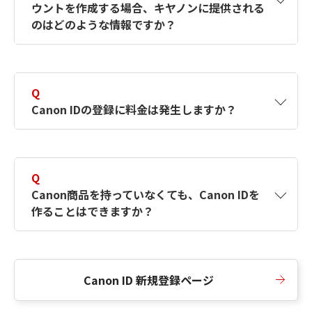
ウントを作成する場合、キヤノンに提供される
何ですか？Canon IDの作成方法は？
をご確認く
のはどのような情報ですか？
ださい。
A
キヤノンはメールアドレスと一部の情報（お客
さまが共有設定しているもの）をお客さまが選
Q
択したサービスから取得します。アカウントを
Canon IDの登録に料金は発生しますか？
簡単に作成できるように、この情報を使用して
Canon IDの登録フォームを入力します。
A
Canon IDの登録には料金は発生しません。
Q
Canon商品を持っていなくても、Canon IDを
作ることはできますか？
A
Canon商品をお持ちでなくても、Canon IDを作
ることができます。
Canon ID 新規登録ページ