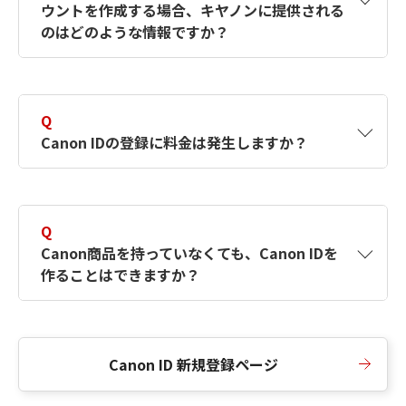
ウントを作成する場合、キヤノンに提供される
何ですか？Canon IDの作成方法は？
をご確認く
のはどのような情報ですか？
ださい。
A
キヤノンはメールアドレスと一部の情報（お客
さまが共有設定しているもの）をお客さまが選
Q
択したサービスから取得します。アカウントを
Canon IDの登録に料金は発生しますか？
簡単に作成できるように、この情報を使用して
Canon IDの登録フォームを入力します。
A
Canon IDの登録には料金は発生しません。
Q
Canon商品を持っていなくても、Canon IDを
作ることはできますか？
A
Canon商品をお持ちでなくても、Canon IDを作
ることができます。
Canon ID 新規登録ページ