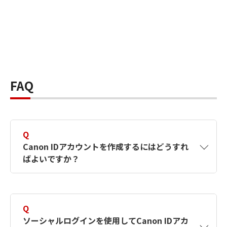
FAQ
Q
Canon IDアカウントを作成するにはどうすれ
ばよいですか？
A
Canon IDアカウントは、氏名、メールアドレス
とパスワードを入力して作成できます。ソーシ
Q
ャルログインを使用して作成することもできま
ソーシャルログインを使用してCanon IDアカ
す。詳しい作成方法は
【カメラ】Canon IDとは