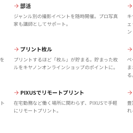
部活
ジャンル別の撮影イベントを随時開催。プロ写真
キ
家も講師としてサポート。
ェ
ン
プリント枚ル
を
プリントするほど「枚ル」が貯まる。貯まった枚
ペ
ルをキヤノンオンラインショップのポイントに。
ま
る
PIXUSでリモートプリント
ント
在宅勤務など働く場所に関わらず、PIXUSで手軽
豊
にリモートプリント。
れ