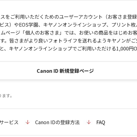
ービスをご利用いただくためのユーザーアカウント（お客さま登録情
ビス）やEOS学園、キヤノンオンラインショップ、プリント
ンホームページ「個人のお客さま」では、お使いの商品をはじめ
。皆さまがより良いフォトライフを送れるようキヤノンがご支援
、キヤノンオンラインショップでご利用いただける1,000円O
Canon ID 新規登録ページ
ります。
のサービス
Canon IDの登録方法
FAQ