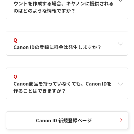
ウントを作成する場合、キヤノンに提供される
何ですか？Canon IDの作成方法は？
をご確認く
のはどのような情報ですか？
ださい。
A
キヤノンはメールアドレスと一部の情報（お客
さまが共有設定しているもの）をお客さまが選
Q
択したサービスから取得します。アカウントを
Canon IDの登録に料金は発生しますか？
簡単に作成できるように、この情報を使用して
Canon IDの登録フォームを入力します。
A
Canon IDの登録には料金は発生しません。
Q
Canon商品を持っていなくても、Canon IDを
作ることはできますか？
A
Canon商品をお持ちでなくても、Canon IDを作
ることができます。
Canon ID 新規登録ページ