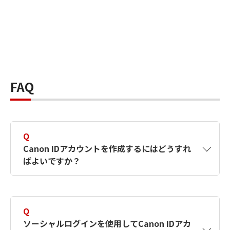
FAQ
Q
Canon IDアカウントを作成するにはどうすれ
ばよいですか？
A
Canon IDアカウントは、氏名、メールアドレス
とパスワードを入力して作成できます。ソーシ
Q
ャルログインを使用して作成することもできま
ソーシャルログインを使用してCanon IDアカ
す。詳しい作成方法は
【カメラ】Canon IDとは