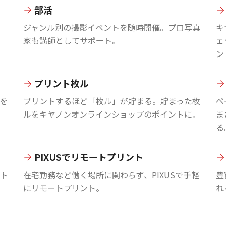
部活
ジャンル別の撮影イベントを随時開催。プロ写真
キ
家も講師としてサポート。
ェ
ン
プリント枚ル
を
プリントするほど「枚ル」が貯まる。貯まった枚
ペ
ルをキヤノンオンラインショップのポイントに。
ま
る
PIXUSでリモートプリント
ント
在宅勤務など働く場所に関わらず、PIXUSで手軽
豊
にリモートプリント。
れ