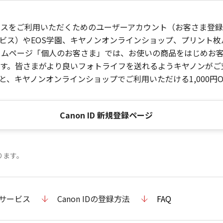
ービスをご利用いただくためのユーザーアカウント（お客さま登録情
ビス）やEOS学園、キヤノンオンラインショップ、プリント
ンホームページ「個人のお客さま」では、お使いの商品をはじめ
。皆さまがより良いフォトライフを送れるようキヤノンがご支援
、キヤノンオンラインショップでご利用いただける1,000円O
Canon ID 新規登録ページ
ります。
のサービス
Canon IDの登録方法
FAQ