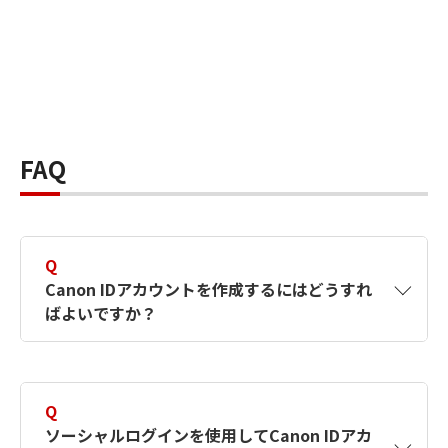
FAQ
Q
Canon IDアカウントを作成するにはどうすれ
ばよいですか？
A
Canon IDアカウントは、氏名、メールアドレス
とパスワードを入力して作成できます。ソーシ
Q
ャルログインを使用して作成することもできま
ソーシャルログインを使用してCanon IDアカ
す。詳しい作成方法は
【カメラ】Canon IDとは