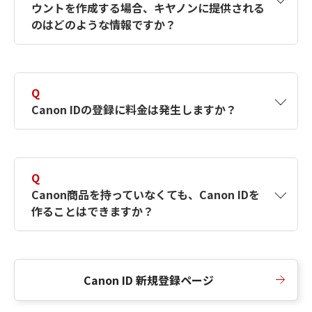
ウントを作成する場合、キヤノンに提供される
何ですか？Canon IDの作成方法は？
をご確認く
のはどのような情報ですか？
ださい。
A
キヤノンはメールアドレスと一部の情報（お客
さまが共有設定しているもの）をお客さまが選
Q
択したサービスから取得します。アカウントを
Canon IDの登録に料金は発生しますか？
簡単に作成できるように、この情報を使用して
Canon IDの登録フォームを入力します。
A
Canon IDの登録には料金は発生しません。
Q
Canon商品を持っていなくても、Canon IDを
作ることはできますか？
A
Canon商品をお持ちでなくても、Canon IDを作
ることができます。
Canon ID 新規登録ページ