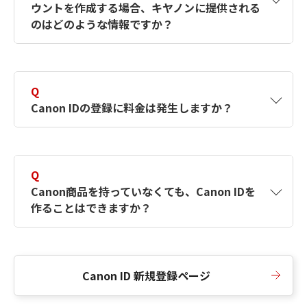
ウントを作成する場合、キヤノンに提供される
何ですか？Canon IDの作成方法は？
をご確認く
のはどのような情報ですか？
ださい。
A
キヤノンはメールアドレスと一部の情報（お客
さまが共有設定しているもの）をお客さまが選
Q
択したサービスから取得します。アカウントを
Canon IDの登録に料金は発生しますか？
簡単に作成できるように、この情報を使用して
Canon IDの登録フォームを入力します。
A
Canon IDの登録には料金は発生しません。
Q
Canon商品を持っていなくても、Canon IDを
作ることはできますか？
A
Canon商品をお持ちでなくても、Canon IDを作
ることができます。
Canon ID 新規登録ページ