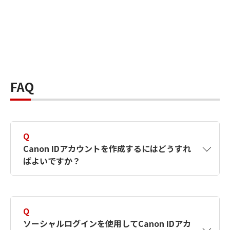
FAQ
Q
Canon IDアカウントを作成するにはどうすれ
ばよいですか？
A
Canon IDアカウントは、氏名、メールアドレス
とパスワードを入力して作成できます。ソーシ
Q
ャルログインを使用して作成することもできま
ソーシャルログインを使用してCanon IDアカ
す。詳しい作成方法は
【カメラ】Canon IDとは