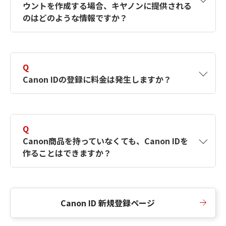
ウントを作成する場合、キヤノンに提供される
何ですか？Canon IDの作成方法は？
をご確認く
のはどのような情報ですか？
ださい。
A
キヤノンはメールアドレスと一部の情報（お客
さまが共有設定しているもの）をお客さまが選
Q
択したサービスから取得します。アカウントを
Canon IDの登録に料金は発生しますか？
簡単に作成できるように、この情報を使用して
Canon IDの登録フォームを入力します。
A
Canon IDの登録には料金は発生しません。
Q
Canon商品を持っていなくても、Canon IDを
作ることはできますか？
A
Canon商品をお持ちでなくても、Canon IDを作
ることができます。
Canon ID 新規登録ページ