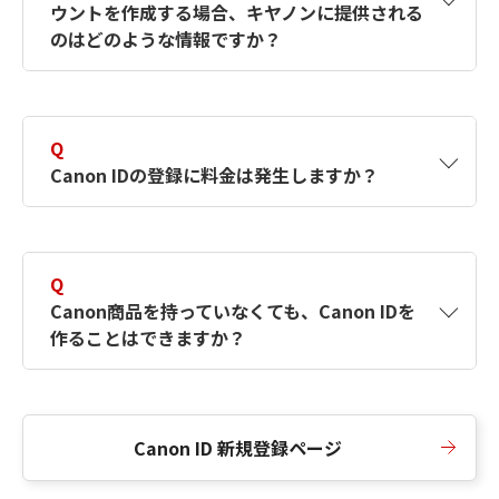
ウントを作成する場合、キヤノンに提供される
何ですか？Canon IDの作成方法は？
をご確認く
のはどのような情報ですか？
ださい。
A
キヤノンはメールアドレスと一部の情報（お客
さまが共有設定しているもの）をお客さまが選
Q
択したサービスから取得します。アカウントを
Canon IDの登録に料金は発生しますか？
簡単に作成できるように、この情報を使用して
Canon IDの登録フォームを入力します。
A
Canon IDの登録には料金は発生しません。
Q
Canon商品を持っていなくても、Canon IDを
作ることはできますか？
A
Canon商品をお持ちでなくても、Canon IDを作
ることができます。
Canon ID 新規登録ページ