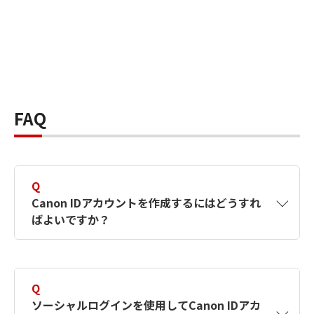
FAQ
Q
Canon IDアカウントを作成するにはどうすれ
ばよいですか？
A
Canon IDアカウントは、氏名、メールアドレス
とパスワードを入力して作成できます。ソーシ
Q
ャルログインを使用して作成することもできま
ソーシャルログインを使用してCanon IDアカ
す。詳しい作成方法は
【カメラ】Canon IDとは