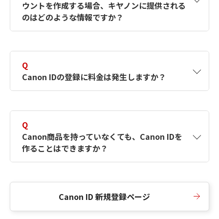
ウントを作成する場合、キヤノンに提供される
何ですか？Canon IDの作成方法は？
をご確認く
のはどのような情報ですか？
ださい。
A
キヤノンはメールアドレスと一部の情報（お客
さまが共有設定しているもの）をお客さまが選
Q
択したサービスから取得します。アカウントを
Canon IDの登録に料金は発生しますか？
簡単に作成できるように、この情報を使用して
Canon IDの登録フォームを入力します。
A
Canon IDの登録には料金は発生しません。
Q
Canon商品を持っていなくても、Canon IDを
作ることはできますか？
A
Canon商品をお持ちでなくても、Canon IDを作
ることができます。
Canon ID 新規登録ページ