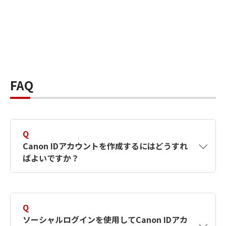
FAQ
Q
Canon IDアカウントを作成するにはどうすれ
ばよいですか？
A
Canon IDアカウントは、氏名、メールアドレス
とパスワードを入力して作成できます。ソーシ
Q
ャルログインを使用して作成することもできま
ソーシャルログインを使用してCanon IDアカ
す。詳しい作成方法は
【カメラ】Canon IDとは