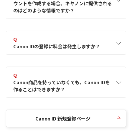
ウントを作成する場合、キヤノンに提供される
何ですか？Canon IDの作成方法は？
をご確認く
のはどのような情報ですか？
ださい。
A
キヤノンはメールアドレスと一部の情報（お客
さまが共有設定しているもの）をお客さまが選
Q
択したサービスから取得します。アカウントを
Canon IDの登録に料金は発生しますか？
簡単に作成できるように、この情報を使用して
Canon IDの登録フォームを入力します。
A
Canon IDの登録には料金は発生しません。
Q
Canon商品を持っていなくても、Canon IDを
作ることはできますか？
A
Canon商品をお持ちでなくても、Canon IDを作
ることができます。
Canon ID 新規登録ページ