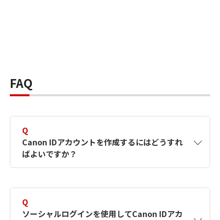
FAQ
Q
Canon IDアカウントを作成するにはどうすれ
ばよいですか？
A
Canon IDアカウントは、氏名、メールアドレス
とパスワードを入力して作成できます。ソーシ
Q
ャルログインを使用して作成することもできま
ソーシャルログインを使用してCanon IDアカ
す。詳しい作成方法は
【カメラ】Canon IDとは