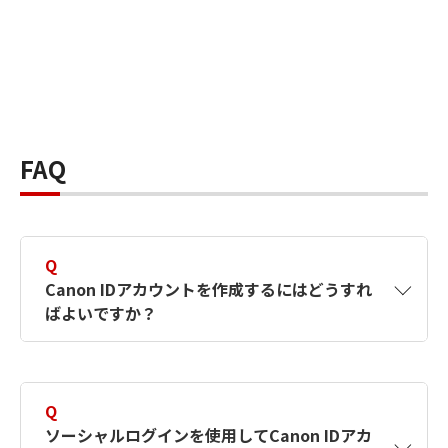
FAQ
Q
Canon IDアカウントを作成するにはどうすれ
ばよいですか？
A
Canon IDアカウントは、氏名、メールアドレス
とパスワードを入力して作成できます。ソーシ
Q
ャルログインを使用して作成することもできま
ソーシャルログインを使用してCanon IDアカ
す。詳しい作成方法は
【カメラ】Canon IDとは