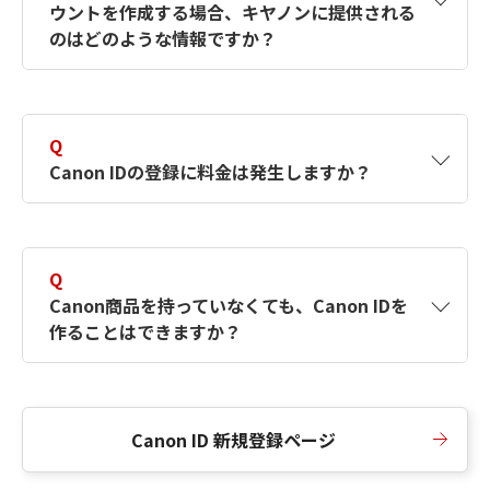
ウントを作成する場合、キヤノンに提供される
何ですか？Canon IDの作成方法は？
をご確認く
のはどのような情報ですか？
ださい。
A
キヤノンはメールアドレスと一部の情報（お客
さまが共有設定しているもの）をお客さまが選
Q
択したサービスから取得します。アカウントを
Canon IDの登録に料金は発生しますか？
簡単に作成できるように、この情報を使用して
Canon IDの登録フォームを入力します。
A
Canon IDの登録には料金は発生しません。
Q
Canon商品を持っていなくても、Canon IDを
作ることはできますか？
A
Canon商品をお持ちでなくても、Canon IDを作
ることができます。
Canon ID 新規登録ページ